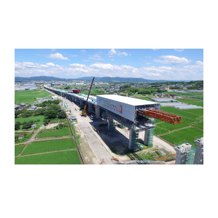
大型移動支保工
大型移動支保工は、支保工、型枠設備、荷役設備等が
一体となった移動支保工設備により、1径間毎移動し