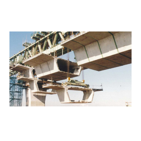
スパンバイスパン架設工法
スパンバイスパン架設工法は、箱桁を2～4mに輪切り
にしたブロックを1径間ずつ接合・緊張して架設し