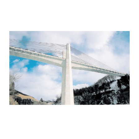
指久保橋
構造形式：
2径間連続PCエクストラドーズド橋