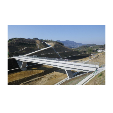
佐野西第２跨道橋
構造形式：
ＰＣ変形斜材付π型ラーメン橋（上下部工事）