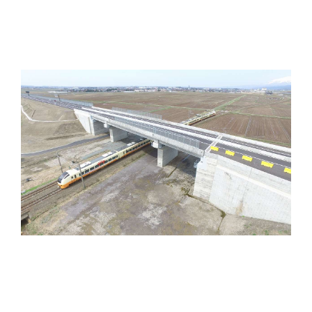
庄内こ線橋
構造形式：
３径間連結ポステンＴ桁橋