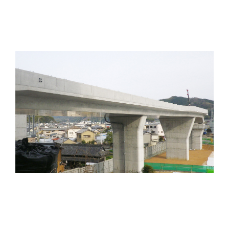
五台山第1高架橋
構造形式：
3径間連続PCラーメン中空床版橋