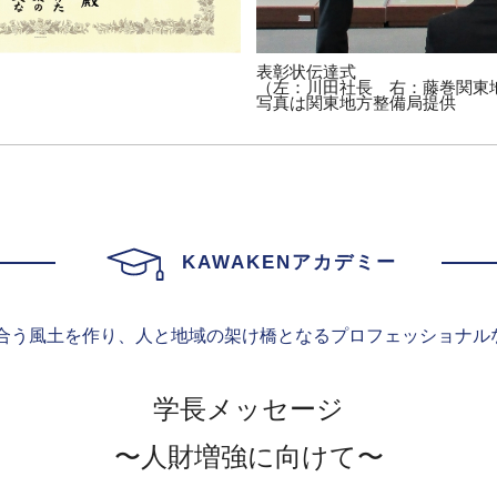
表彰状伝達式
（左：川田社長 右：藤巻関東
写真は関東地方整備局提供
KAWAKENアカデミー
゙合う風土を作り、人と地域の架け橋となるプロフェッショナ
学⻑メッセージ
〜人財増強に向けて〜