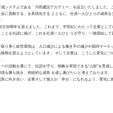
成システムである「川田建設アカデミー」を設立いたしました。
て社会に貢献する」を具現化する とともに、社員一人ひとりの成⻑
す。
当社は創立50周年を迎えました。これまで、半世紀にわたって企業とし
ことを社訓に掲げ、これを社員一人ひと りが守り、一致団結して
社を取り巻く経営環境は、人口減少による働き手の減少や国内マーケ
転換期を迎えようとしています。 そして企業は、こうした変化につ
う。
ミーの活動を通じて、社訓を守り、戦略を実現できる“人財”を育成
境を勝ち抜き、持続的な成⻑ を成し遂げたいと考えております。 
成⻑に向き合い、企業そして個人が「幸せ」になれるよう、変化に