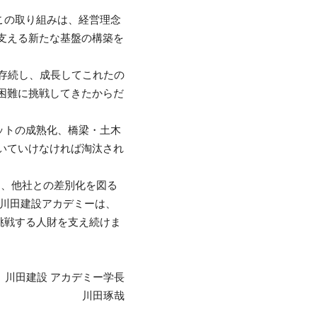
この取り組みは、経営理念
を支える新たな基盤の構築を
て存続し、成⻑してこれたの
困難に挑戦してきたからだ
ットの成熟化、橋梁・土木
いていけなければ淘汰され
し、他社との差別化を図る
川田建設アカデミーは、
挑戦する人財を支え続けま
川田建設 アカデミー学⻑
川田琢哉